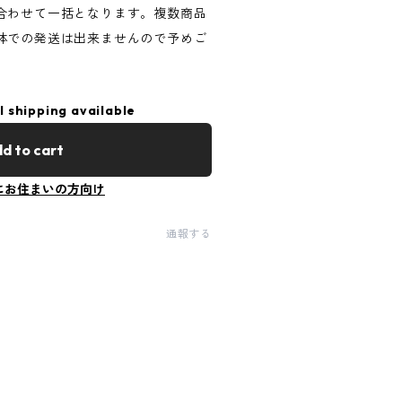
合わせて一括となります。複数商品
体での発送は出来ませんので予めご
l shipping available
d to cart
にお住まいの方向け
通報する