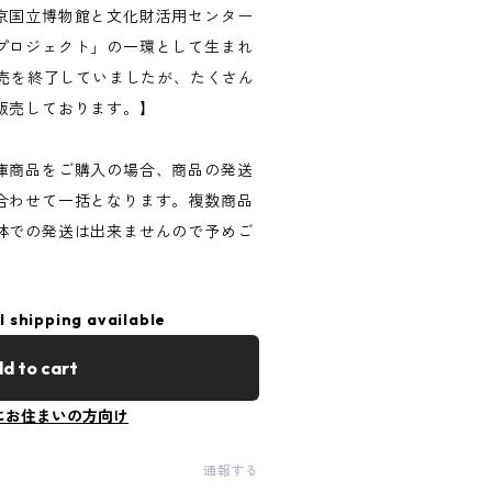
京国立博物館と文化財活用センター
プロジェクト」の一環として生まれ
販売を終了していましたが、たくさん
販売しております。】
庫商品をご購入の場合、商品の発送
合わせて一括となります。複数商品
体での発送は出来ませんので予めご
l shipping available
d to cart
にお住まいの方向け
通報する