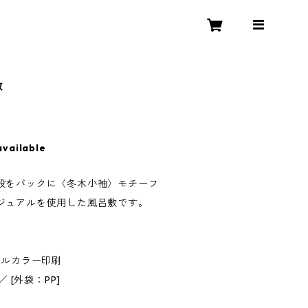
敷
available
段をバックに〈冬木小袖〉モチーフ
ジュアルを使用した風呂敷です。
フルカラー印刷
 [外袋：PP]