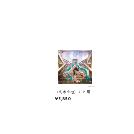
〈冬木小袖〉ミク 風呂
敷
¥3,850